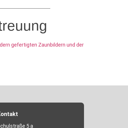
treuung
Kontakt
chulstraße 5 a