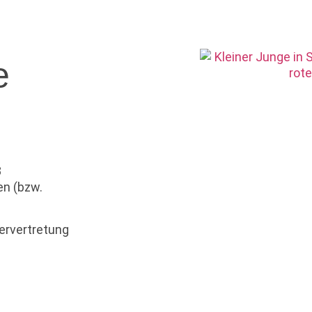
e
8
en (bzw.
ervertretung