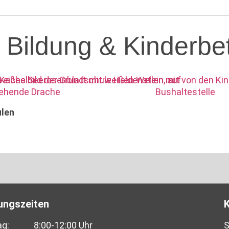
 Bildung & Kinderbe
len
ungszeiten
g:
8:00-12:00 Uhr
S